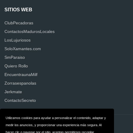
SITIOS WEB
ClubPecadoras
ContactosMadurosLocales
LosLujuriosos
SoloXamantes.com
SmParaiso
Quiero Rollo
EncuentraunaMilf
Zorrasespanolas
Jerkmate
ContactoSecreto
Utilizamos cookies para ayudar a personalizar el contenido, adaptar y
Contacto
Sobre nosotros
medir los anuncios, y proporcionar una experiencia más segura. Al
hacer clic o navegar por el sitio, aceptas permitirnos recopilar